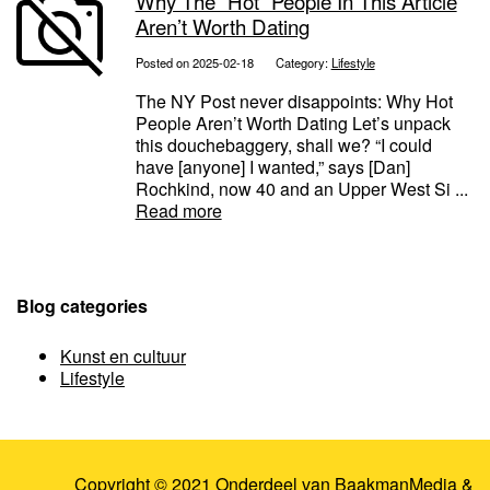
Why The “Hot” People In This Article
Aren’t Worth Dating
Posted on 2025-02-18
Category:
Lifestyle
The NY Post never disappoints: Why Hot
People Aren’t Worth Dating Let’s unpack
this douchebaggery, shall we? “I could
have [anyone] I wanted,” says [Dan]
Rochkind, now 40 and an Upper West Si ...
Read more
Blog categories
Kunst en cultuur
Lifestyle
Copyright © 2021 Onderdeel van
BaakmanMedia
&