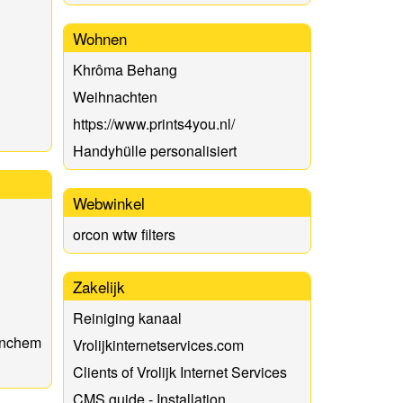
Wohnen
Khrôma Behang
Weihnachten
https://www.prints4you.nl/
Handyhülle personalisiert
Webwinkel
orcon wtw filters
Zakelijk
Reiniging kanaal
tinchem
Vrolijkinternetservices.com
Clients of Vrolijk Internet Services
CMS guide - Installation