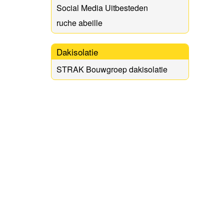
Social Media Uitbesteden
ruche abeille
Dakisolatie
STRAK Bouwgroep dakisolatie