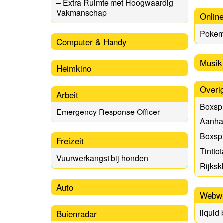
– Extra Ruimte met Hoogwaardig
Vakmanschap
Online
Poke
Computer & Handy
Musik
Heimkino
Overi
Arbeit
Boxsp
Emergency Response Officer
Aanha
Boxsp
Freizeit
Tinttot
Vuurwerkangst bij honden
Rijksk
Auto
Webwi
liquid
Buienradar