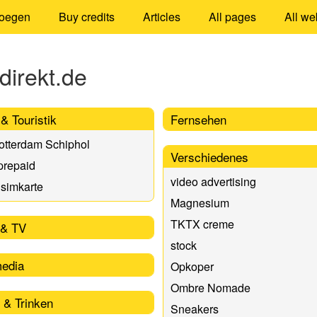
oegen
Buy credits
Articles
All pages
All we
direkt.de
& Touristik
Fernsehen
otterdam Schiphol
Verschiedenes
prepaid
video advertising
 simkarte
Magnesium​
TKTX creme
 & TV
stock
media
Opkoper
Ombre Nomade
 & Trinken
Sneakers